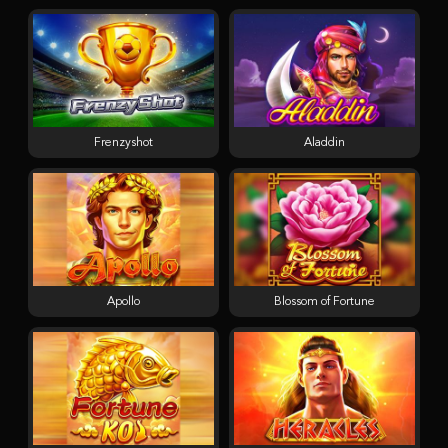
Frenzyshot
Aladdin
Apollo
Blossom of Fortune