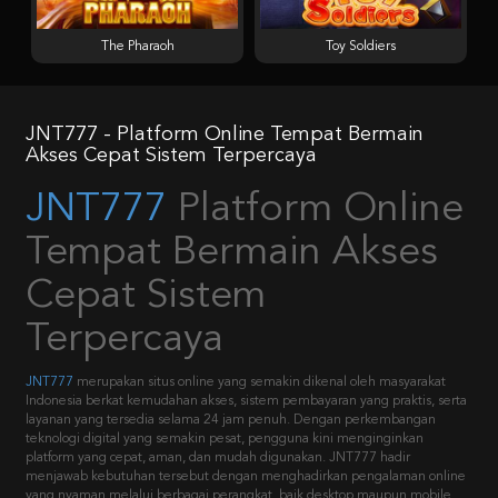
The Pharaoh
Toy Soldiers
JNT777 - Platform Online Tempat Bermain
Akses Cepat Sistem Terpercaya
JNT777
Platform Online
Tempat Bermain Akses
Cepat Sistem
Terpercaya
JNT777
merupakan situs online yang semakin dikenal oleh masyarakat
Indonesia berkat kemudahan akses, sistem pembayaran yang praktis, serta
layanan yang tersedia selama 24 jam penuh. Dengan perkembangan
teknologi digital yang semakin pesat, pengguna kini menginginkan
platform yang cepat, aman, dan mudah digunakan. JNT777 hadir
menjawab kebutuhan tersebut dengan menghadirkan pengalaman online
yang nyaman melalui berbagai perangkat, baik desktop maupun mobile.