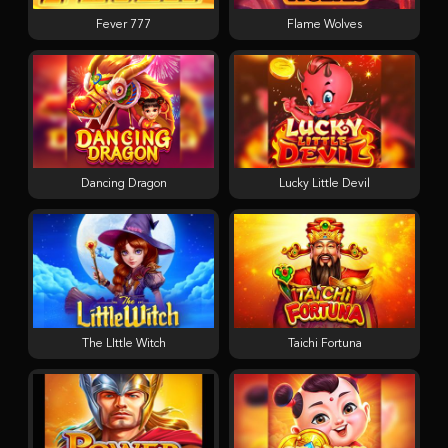
Fever 777
Flame Wolves
Dancing Dragon
Lucky Little Devil
The LIttle Witch
Taichi Fortuna