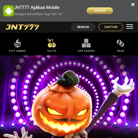
×
JNT777 Aplikasi Mobile
UNDUH
Jangan tampilkan lagi hari ini
MASUK
DAFTAR
HOT GAMES
SLOTS
LIVE CASINO
RACE