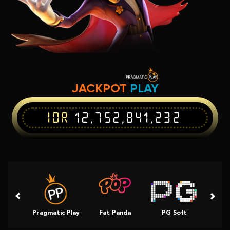
JACKPOT
PLAY
IDR
12,752,842,272
Pragmatic Play
Fat Panda
PG Soft
Slot