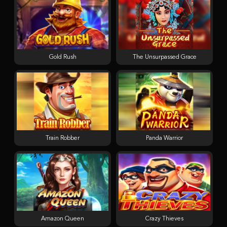
Gold Rush
The Unsurpassed Grace
Train Robber
Panda Warrior
Amazon Queen
Crazy Thieves