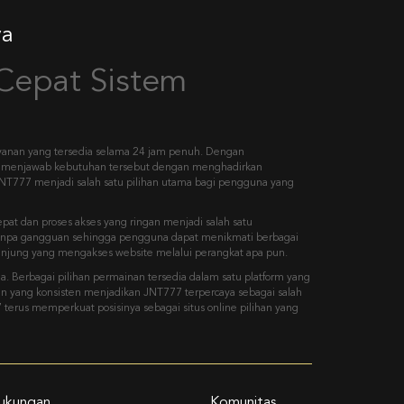
ya
Cepat Sistem
ayanan yang tersedia selama 24 jam penuh. Dengan
ir menjawab kebutuhan tersebut dengan menghadirkan
NT777 menjadi salah satu pilihan utama bagi pengguna yang
at dan proses akses yang ringan menjadi salah satu
 tanpa gangguan sehingga pengguna dapat menikmati berbagai
njung yang mengakses website melalui perangkat apa pun.
 Berbagai pilihan permainan tersedia dalam satu platform yang
en yang konsisten menjadikan JNT777 terpercaya sebagai salah
terus memperkuat posisinya sebagai situs online pilihan yang
ukungan
Komunitas