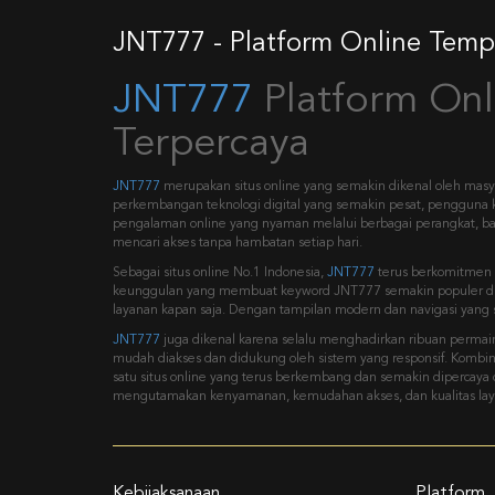
JNT777 - Platform Online Temp
JNT777
Platform Onl
Terpercaya
JNT777
merupakan situs online yang semakin dikenal oleh masy
perkembangan teknologi digital yang semakin pesat, pengguna
pengalaman online yang nyaman melalui berbagai perangkat, b
mencari akses tanpa hambatan setiap hari.
Sebagai situs online No.1 Indonesia,
JNT777
terus berkomitmen m
keunggulan yang membuat keyword JNT777 semakin populer di me
layanan kapan saja. Dengan tampilan modern dan navigasi yan
JNT777
juga dikenal karena selalu menghadirkan ribuan permai
mudah diakses dan didukung oleh sistem yang responsif. Kombin
satu situs online yang terus berkembang dan semakin dipercaya
mengutamakan kenyamanan, kemudahan akses, dan kualitas layan
Kebijaksanaan
Platform