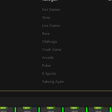
Hot Games
Slots
Live Casino
Race
Olahraga
Crash Game
Arcade
Poker
E-Sports
Sabung Ayam